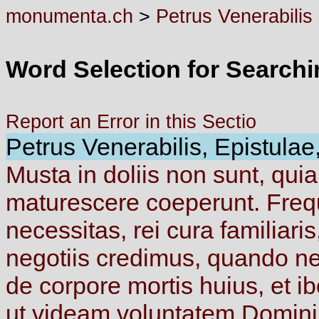
monumenta.ch
>
Petrus Venerabilis
Word Selection for Search
Report an Error in this Sectio
Petrus Venerabilis, Epistulae,
Musta
in
doliis
non
sunt,
qui
maturescere
coeperunt.
Fre
necessitas,
rei
cura
familiari
negotiis
credimus,
quando
n
de
corpore
mortis
huius,
et
i
ut
videam
voluntatem
Domini