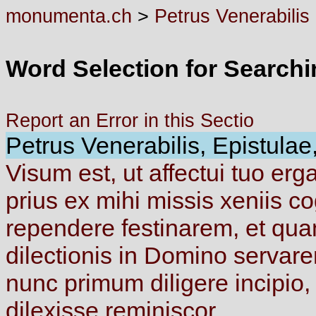
monumenta.ch
>
Petrus Venerabilis
Word Selection for Search
Report an Error in this Sectio
Petrus Venerabilis, Epistulae,
Visum
est,
ut
affectui
tuo
erg
prius
ex
mihi
missis
xeniis
co
rependere
festinarem,
et
qua
dilectionis
in
Domino
servar
nunc
primum
diligere
incipio
dilexisse
reminiscor.