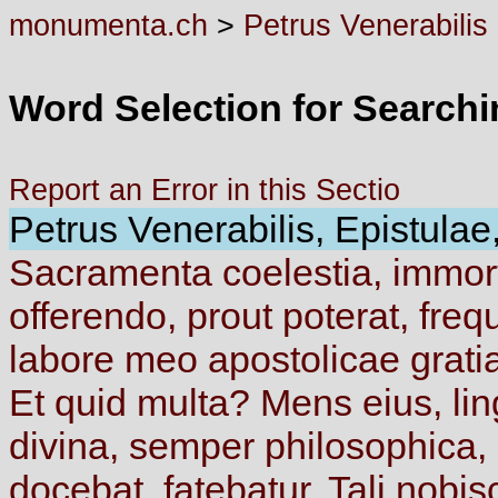
monumenta.ch
>
Petrus Venerabilis
Word Selection for Search
Report an Error in this Sectio
Petrus Venerabilis, Epistulae,
Sacramenta
coelestia,
immor
offerendo,
prout
poterat,
freq
labore
meo
apostolicae
grat
Et
quid
multa?
Mens
eius,
li
divina,
semper
philosophica,
docebat,
fatebatur.
Tali
nobi