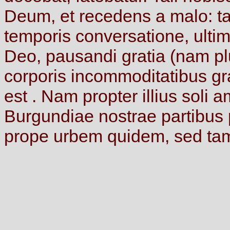
Deum,
et
recedens
a
malo:
ta
temporis
conversatione,
ulti
Deo,
pausandi
gratia
(nam
p
corporis
incommoditatibus
gr
est
.
Nam
propter
illius
soli
a
Burgundiae
nostrae
partibus
prope
urbem
quidem,
sed
ta