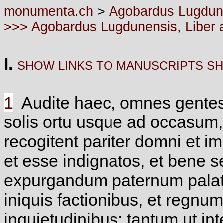
monumenta.ch
>
Agobardus Lugdun
>>> Agobardus Lugdunensis, Liber apol
I.
SHOW LINKS TO MANUSCRIPTS
SH
1
Audite haec, omnes gentes, 
solis ortu usque ad occasum, 
recogitent pariter domni et imp
et esse indignatos, et bene s
expurgandum paternum palati
iniquis factionibus, et regnu
inquietudinibus; tantum ut in