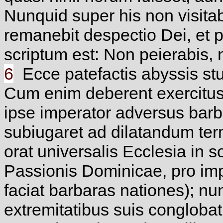
Nunquid super his non visitab
remanebit despectio Dei, et p
scriptum est: Non peierabis,
6
Ecce patefactis abyssis stu
Cum enim deberent exercitus 
ipse imperator adversus barba
subiugaret ad dilatandum te
orat universalis Ecclesia in s
Passionis Dominicae, pro impe
faciat barbaras nationes); n
extremitatibus suis conglobat