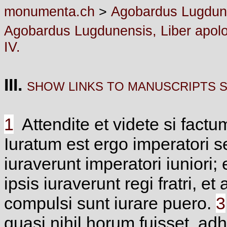
monumenta.ch
>
Agobardus Lugdun
Agobardus Lugdunensis, Liber apologe
IV.
III.
SHOW LINKS TO MANUSCRIPTS
S
1
Attendite et videte si fac
Iuratum est ergo imperatori s
iuraverunt imperatori iuniori; 
ipsis iuraverunt regi fratri,
compulsi sunt iurare puero.
3
quasi nihil horum fuisset, ad