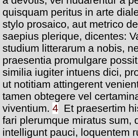
a devotis, vel nudarentur a pe
quisquam peritus in arte dial
stylo prosaico, aut metrico d
saepius plerique, dicentes: Va
studium litterarum a nobis, ne
praesentia promulgare possit
similia iugiter intuens dici,
ut notitiam attingerent venient
tamen obtegere vel certamina 
viventium.
4
Et praesertim his 
fari plerumque miratus sum,
intelligunt pauci, loquentem r