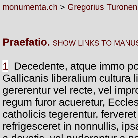
monumenta.ch
>
Gregorius Turonen
Praefatio.
SHOW LINKS TO MANU
1
Decedente, atque immo pot
Gallicanis liberalium cultura 
gererentur vel recte, vel impr
regum furor acueretur, Eccle
catholicis tegerentur, ferveret 
refrigesceret in nonnullis, ip