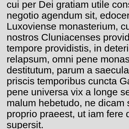
cui per Dei gratiam utile cons
negotio agendum sit, edocer
Luxoviense monasterium, cui
nostros Cluniacenses provide
tempore providistis, in dete
relapsum, omni pene monasti
destitutum, parum a saecular
priscis temporibus cuncta G
pene universa vix a longe se
malum hebetudo, ne dicam stul
proprio praeest, ut iam fere 
supersit.