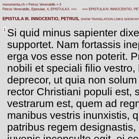
monumenta.ch
>
Petrus Venerabilis
>
3
Petrus Venerabilis, Epistulae, 4, EPISTULA II. <<<
>>> EPISTULA IV. INNOCENTIO, PE
EPISTULA III. INNOCENTIO, PETRUS,
SHOW TRANSLATION LINKS
SHOW AP
1
Si quid minus sapienter dixe
supportet. Nam fortassis in
erga vos esse non poterit. 
nobili et speciali filio vest
deprecor, ut quia non solum
rector Christiani populi es
vestrarum est, quem ad regn
manibus vestris inunxistis, 
patribus regem designastis, 
iuvenis inconsulte egit, ei c