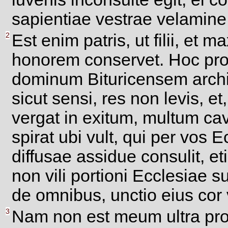
sapientiae vestrae velamine
2
Est enim patris, ut filii, et 
honorem conservet. Hoc pro 
dominum Bituricensem archi
sicut sensi, res non levis, e
vergat in exitum, multum cav
spirat ubi vult, qui per vos
diffusae assidue consulit, 
non vili portioni Ecclesiae 
de omnibus, unctio eius cor
3
Nam non est meum ultra pro