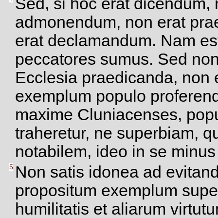
Sed, si hoc erat dicendum, 
admonendum, non erat prae
erat declamandum. Nam est
peccatores sumus. Sed non 
Ecclesia praedicanda, non 
exemplum populo proferend
maxime Cluniacenses, popu
traheretur, ne superbiam, 
notabilem, ideo in se minu
5
Non satis idonea ad evitan
propositum exemplum super
humilitatis et aliarum virt