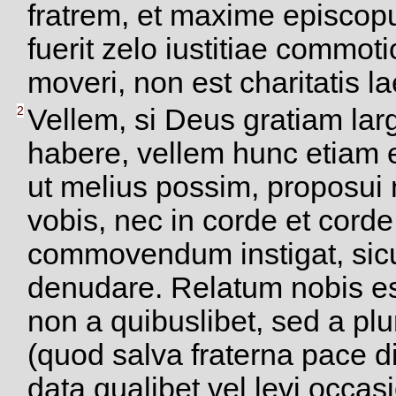
fratrem, et maxime episcop
fuerit zelo iustitiae commot
moveri, non est charitatis la
2
Vellem, si Deus gratiam la
habere, vellem hunc etiam 
ut melius possim, proposu
vobis, nec in corde et cord
commovendum instigat, sicu
denudare. Relatum nobis est
non a quibuslibet, sed a pl
(quod salva fraterna pace d
data qualibet vel levi occas