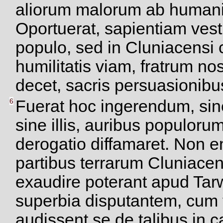
aliorum malorum ab humanis
Oportuerat, sapientiam ves
populo, sed in Cluniacensi c
humilitatis viam, fratrum n
decet, sacris persuasionibu
6
Fuerat hoc ingerendum, sin
sine illis, auribus populorum
derogatio diffamaret. Non e
partibus terrarum Cluniacen
exaudire poterant apud Ta
superbia disputantem, cum 
audissent se de talibus in cap