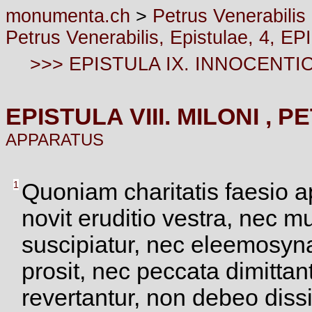
monumenta.ch
>
Petrus Venerabilis
Petrus Venerabilis, Epistulae, 4
>>> EPISTULA IX. INNOCENTI
EPISTULA VIII. MILONI , 
APPARATUS
1
Quoniam charitatis faesio ap
novit eruditio vestra, nec 
suscipiatur, nec eleemosyna
prosit, nec peccata dimitta
revertantur, non debeo dis