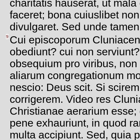
charitatis hauserat, ut mal
faceret; bona cuiuslibet no
divulgaret. Sed unde tamen
9
Cui episcoporum Cluniacens
obediunt? cui non serviunt
obsequium pro viribus, non
aliarum congregationum mo
nescio: Deus scit. Si scirem
corrigerem. Video res Cluni
Christianae aerarium esse;
pene exhauriunt, in quod rar
multa accipiunt. Sed, quia 