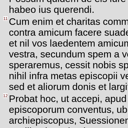
habeo ius querendi.
11
Cum enim et charitas communi
contra amicum facere suader
et nil vos laedentem amicu
vestra, secundum spem a vo
speraremus, cessit nobis sp
nihil infra metas episcopii v
sed et aliorum donis et largi
12
Probat hoc, ut accepi, ap
episcoporum conventus, u
archiepiscopus, Suessionen