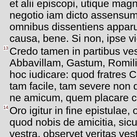
et alii episcopi, utique magni
negotio iam dicto assensum
omnibus dissentiens apparui
causa, bene. Si non, ipse vi
13
Credo tamen in partibus ve
Abbavillam, Gastum, Romilia
hoc iudicare: quod fratres 
tam facile, tam severe non
ne amicum, quem placare co
14
Oro igitur in fine epistulae,
quod nobis de amicitia, sicu
vestra, observet veritas vest