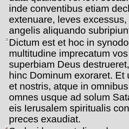
inde conventibus etiam de
extenuare, leves excessus,
angelis aliquando subripiun
3
Dictum est et hoc in synodo 
multitudine imprecatum vos
superbiam Deus destrueret,
hinc Dominum exoraret. Et u
et nostris, atque in omnibu
omnes usque ad solum Satan
eis Ierusalem spiritualis 
preces exaudiat.
4