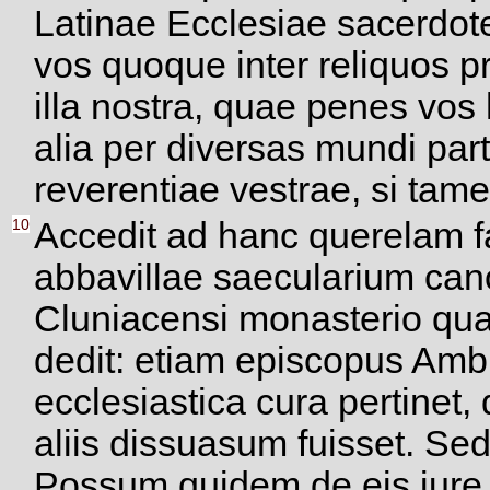
Latinae Ecclesiae sacerdo
vos quoque inter reliquos 
illa nostra, quae penes vos 
alia per diversas mundi pa
reverentiae vestrae, si tamen
10
Accedit ad hanc querelam 
abbavillae saecularium ca
Cluniacensi monasterio qua
dedit: etiam episcopus Amb
ecclesiastica cura pertinet, 
aliis dissuasum fuisset. Sed
Possum quidem de eis iure 