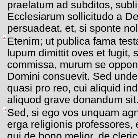
praelatum ad subditos, subl
Ecclesiarum sollicitudo a D
persuadeat, et, si sponte nol
4
Etenim; ut publica fama test
lupum dimittit oves et fugit, 
commissa, murum se opponere
Domini consuevit. Sed unde
quasi pro reo, cui aliquid 
aliquod grave donandum sit
5
Sed, si ego vos unquam agn
erga religionis professores,
qui de bono melior, de cle