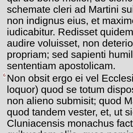
schemate cleri ad Martini s
non indignus eius, et maxime
iudicabitur. Redisset quidem
audire voluisset, non deteri
propriam; sed sapienti humil
sententiam apostolicam.
6
Non obsit ergo ei vel Eccle
loquor) quod se totum dispos
non alieno submisit; quod Mar
quod tandem vester, et, ut s
Cluniacensis monachus factus