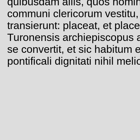
quibusdam aliis, quos nomi
communi clericorum vestitu
transierunt: placeat, et pla
Turonensis archiepiscopus
se convertit, et sic habitum
pontificali dignitati nihil meli