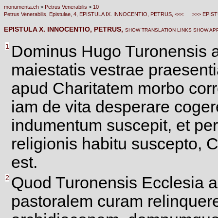
monumenta.ch
>
Petrus Venerabilis
>
10
Petrus Venerabilis, Epistulae, 4, EPISTULA IX. INNOCENTIO, PETRUS, <<<
>>> EPIST
EPISTULA X. INNOCENTIO, PETRUS,
SHOW TRANSLATION LINKS
SHOW AP
1
Dominus Hugo Turonensis ar
maiestatis vestrae praesenti
apud Charitatem morbo corr
iam de vita desperare coge
indumentum suscepit, et per
religionis habitu suscepto,
est.
2
Quod Turonensis Ecclesia a
pastoralem curam relinquer