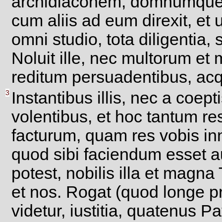
archidiaconem, domnumqu
cum aliis ad eum direxit, et 
omni studio, tota diligentia,
Noluit ille, nec multorum e
reditum persuadentibus, acq
3
Instantibus illis, nec a coep
volentibus, et hoc tantum re
facturum, quam res vobis inn
quod sibi faciendum esset a
potest, nobilis illa et magn
et nos. Rogat (quod longe pr
videtur, iustitia, quatenus P