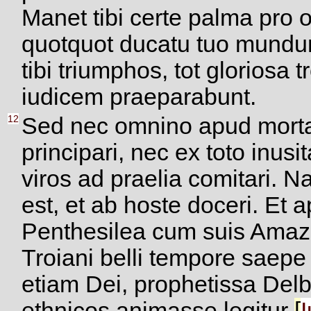
Manet tibi certe palma pro o
quotquot ducatu tuo mundum
tibi triumphos, tot glorios
iudicem praeparabunt.
12
Sed nec omnino apud mortal
principari, nec ex toto inusi
viros ad praelia comitari. N
est, et ab hoste doceri. Et
Penthesilea cum suis Amazon
Troiani belli tempore saepe 
etiam Dei, prophetissa Delb
ethnicos animasse legitur
[
I