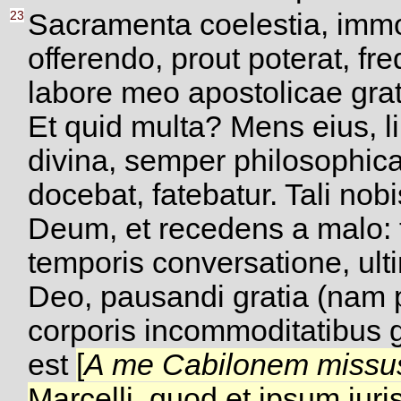
23
Sacramenta coelestia, immor
offerendo, prout poterat, fr
labore meo apostolicae grat
Et quid multa? Mens eius, l
divina, semper philosophica
docebat, fatebatur. Tali nob
Deum, et recedens a malo: t
temporis conversatione, ul
Deo, pausandi gratia (nam p
corporis incommoditatibus 
est
[
A me Cabilonem missus
Marcelli, quod et ipsum iuri