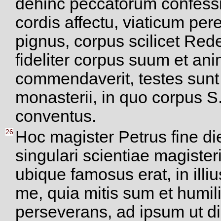
dehinc peccatorum confessio
cordis affectu, viaticum per
pignus, corpus scilicet Re
fideliter corpus suum et ani
commendaverit, testes sunt re
monasterii, in quo corpus S.
conventus.
26
Hoc magister Petrus fine di
singulari scientiae magisteri
ubique famosus erat, in illius
me, quia mitis sum et humil
perseverans, ad ipsum ut dig