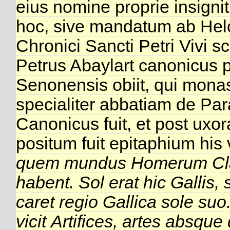
eius nomine proprie insign
hoc, sive mandatum ab Heloi
Chronici Sancti Petri Vivi s
Petrus Abaylart canonicus 
Senonensis obiit, qui monas
specialiter abbatiam de Par
Canonicus fuit, et post uxora
positum fuit epitaphium his
quem mundus Homerum
Cl
habent.
Sol erat hic Gallis,
caret regio Gallica sole suo
vicit
Artifices, artes absqu