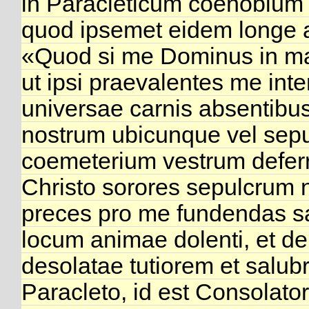
in Paracleticum coenobium H
quod ipsemet eidem longe an
«Quod si me Dominus in manu
ut ipsi praevalentes me int
universae carnis absentibus
nostrum ubicunque vel sepul
coemeterium vestrum deferri f
Christo sorores sepulcrum 
preces pro me fundendas sa
locum animae dolenti, et d
desolatae tutiorem et salub
Paracleto, id est Consolator