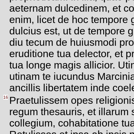
aeternam dulcedinem, et col
enim, licet de hoc tempore gr
dulcius est, ut de tempore g
diu tecum de huiusmodi pr
eruditione tua delector, et p
tua longe magis allicior. Ut
utinam te iucundus Marcinia
ancillis libertatem inde coe
16
Praetulissem opes religioni
regum thesauris, et illarum
collegium, cohabitatione tua