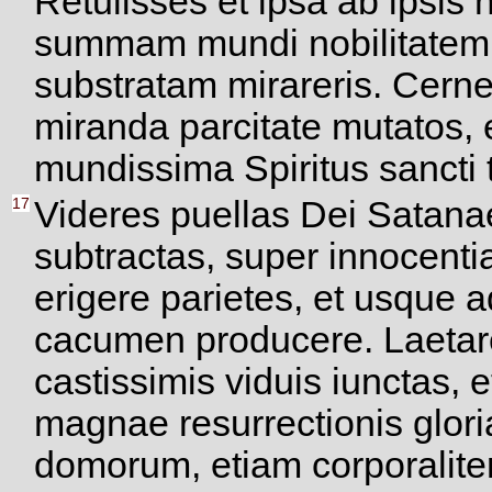
Retulisses et ipsa ab ipsi
summam mundi nobilitatem,
substratam mirareris. Cern
miranda parcitate mutatos, 
mundissima Spiritus sancti
17
Videres puellas Dei Satanae
subtractas, super innocent
erigere parietes, et usque ad
cacumen producere. Laetarer
castissimis viduis iunctas, e
magnae resurrectionis glori
domorum, etiam corporaliter