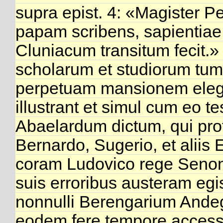
supra epist. 4: «Magister Pe
papam scribens, sapientiae 
Cluniacum transitum fecit.»
scholarum et studiorum tumu
perpetuam mansionem elegi
illustrant et simul cum eo t
Abaelardum dictum, qui pro
Bernardo, Sugerio, et aliis 
coram Ludovico rege Senon
suis erroribus austeram egi
nonnulli Berengarium Ande
eodem fere tempore accessi