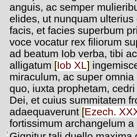
anguis, ac semper mulieribus
elides, ut nunquam ulterius 
facis, et facies superbum pr
voce vocatur rex filiorum s
ad beatum Iob verba, tibi ac
alligatum
[
Iob
XL
]
ingemisce
miraculum, ac super omnia
quo, iuxta prophetam, cedri 
Dei, et cuius summitatem f
adaequaverunt
[
Ezech.
XXX
fortissimum archangelum a m
7
Gignitur tali duello maxima 