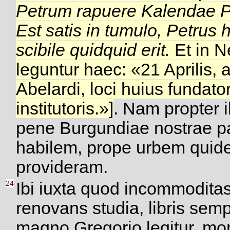
Petrum rapuere Kalendae
P
Est satis in tumulo, Petrus h
scibile quidquid erit.
Et in N
leguntur haec:
«21
Aprilis, 
Abelardi, loci huius fundato
institutoris.»]
. Nam propter i
pene Burgundiae nostrae pa
habilem, prope urbem quidem
provideram.
24
Ibi iuxta quod incommoditas
renovans studia, libris sem
magno Gregorio legitur, mo