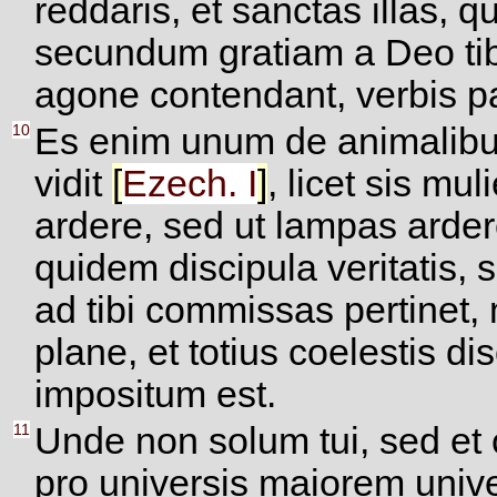
reddaris, et sanctas illas,
secundum gratiam a Deo tibi
agone contendant, verbis pa
10
Es enim unum de animalibus
vidit
[
Ezech.
I
]
, licet sis mu
ardere, sed ut lampas arder
quidem discipula veritatis, 
ad tibi commissas pertinet, m
plane, et totius coelestis d
impositum est.
11
Unde non solum tui, sed et
pro universis maiorem univ