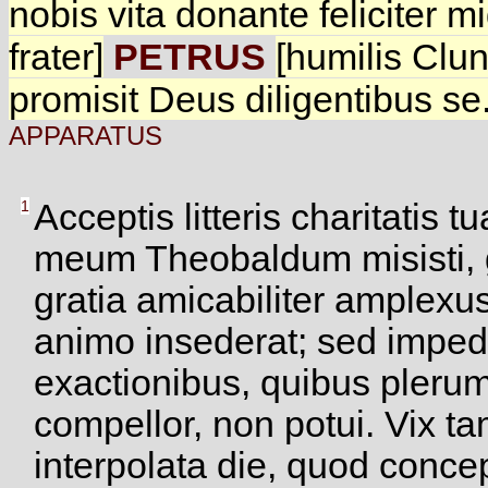
nobis vita donante feliciter 
frater]
PETRUS
[humilis Cl
promisit Deus diligentibus se.
APPARATUS
1
Acceptis litteris charitatis 
meum Theobaldum misisti, g
gratia amicabiliter amplexu
animo insederat; sed imped
exactionibus, quibus pleru
compellor, non potui. Vix t
interpolata die, quod conce