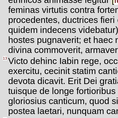
feminas virtutis contra for
procedentes, ductrices fieri
quidem indecens videbatur)
hostes pugnaverit; et haec 
divina commoverit, armaveri
13
Victo dehinc Iabin rege, oc
exercitu, cecinit statim cant
devota dicavit. Erit Dei grat
tuisque de longe fortioribus
gloriosius canticum, quod s
postea laetari, nunquam can