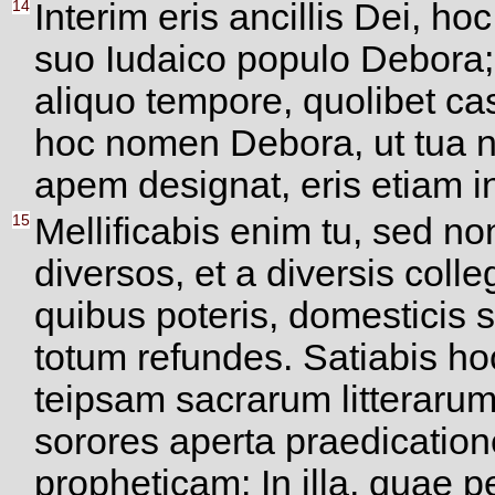
14
Interim eris ancillis Dei, hoc
suo Iudaico populo Debora;
aliquo tempore, quolibet ca
hoc nomen Debora, ut tua no
apem designat, eris etiam in
15
Mellificabis enim tu, sed non
diversos, et a diversis coll
quibus poteris, domesticis s
totum refundes. Satiabis ho
teipsam sacrarum litterarum
sorores aperta praedicatio
propheticam: In illa, quae pe