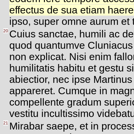
effectus de sua etiam haeres
ipso, super omne aurum et t
20
Cuius sanctae, humili ac de
quod quantumve Cluniacus t
non explicat. Nisi enim fallor
humilitatis habitu et gestu
abiectior, nec ipse Martinu
appareret. Cumque in magno
compellente gradum superi
vestitu incultissimo videbatu
21
Mirabar saepe, et in proces