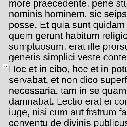
more praecedente, pene st
nominis hominem, sic seips
posse. Et quia sunt quidam 
quem gerunt habitum religi
sumptuosum, erat ille prorsu
generis simplici veste conte
22
Hoc et in cibo, hoc et in pot
servabat, et non dico superf
necessaria, tam in se quam 
damnabat. Lectio erat ei con
iuge, nisi cum aut fratrum fa
conventu de divinis public