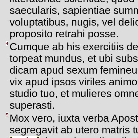
saecularis, sapientiae su
voluptatibus, nugis, vel del
proposito retrahi posse.
4
Cumque ab his exercitiis de
torpeat mundus, et ubi subs
dicam apud sexum femineum,
vix apud ipsos viriles animos
studio tuo, et mulieres omne
superasti.
5
Mox vero, iuxta verba Aposto
segregavit ab utero matris 