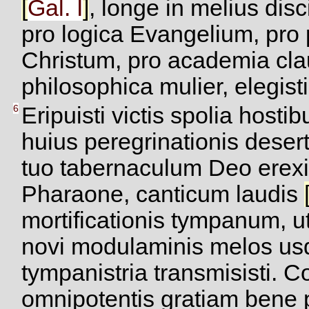
[
Gal.
I
]
, longe in melius dis
pro logica Evangelium, pro
Christum, pro academia clau
philosophica mulier, elegisti
6
Eripuisti victis spolia hosti
huius peregrinationis deser
tuo tabernaculum Deo erexi
Pharaone, canticum laudis
mortificationis tympanum, u
novi modulaminis melos usq
tympanistria transmisisti. C
omnipotentis gratiam bene 