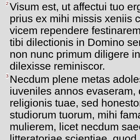
2
Visum est, ut affectui tuo er
prius ex mihi missis xenii
vicem rependere festinarem
tibi dilectionis in Domino 
non nunc primum diligere i
dilexisse reminiscor.
3
Necdum plene metas adole
iuveniles annos evaseram
religionis tuae, sed honest
studiorum tuorum, mihi fama
mulierem, licet necdum sae
litteratoriae scientiae, quod 