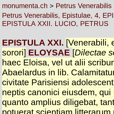
monumenta.ch
>
Petrus Venerabilis
Petrus Venerabilis, Epistulae, 4
EPISTULA XXII. LUCIO, PETRUS
EPISTULA XXI.
[Venerabili, 
sorori]
ELOYSAE
[
Dilectae s
haec Eloisa, vel ut alii scribu
Abaelardus in lib. Calamitatu
civitate Parisiensi adolesce
neptis canonici eiusdem, qui
quanto amplius diligebat, ta
potuerat scientiam litteraru