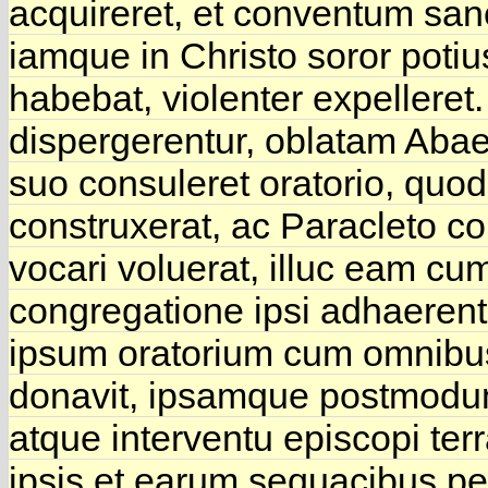
acquireret, et conventum sanc
iamque in Christo soror poti
habebat, violenter expelleret
dispergerentur, oblatam Abae
suo consuleret oratorio, quo
construxerat, ac Paracleto 
vocari voluerat, illuc eam c
congregatione ipsi adhaerentib
ipsum oratorium cum omnibus 
donavit, ipsamque postmod
atque interventu episcopi ter
ipsis et earum sequacibus pe