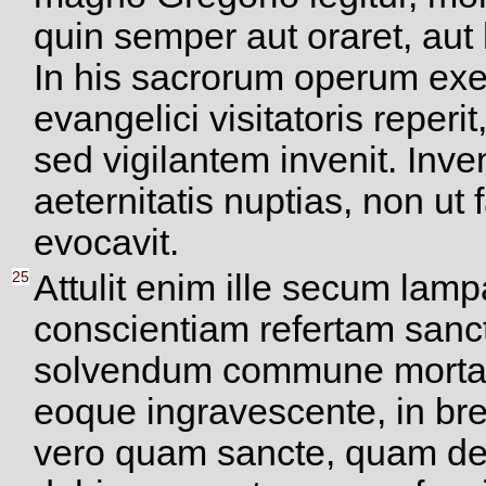
quin semper aut oraret, aut l
In his sacrorum operum exer
evangelici visitatoris reper
sed vigilantem invenit. Inve
aeternitatis nuptias, non ut
evocavit.
25
Attulit enim ille secum lam
conscientiam refertam sanc
solvendum commune mortali
eoque ingravescente, in bre
vero quam sancte, quam dev