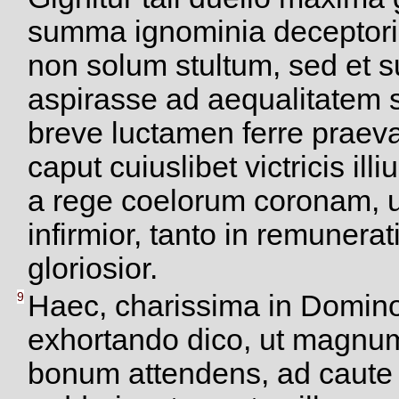
summa ignominia deceptori.
non solum stultum, sed et s
aspirasse ad aequalitatem s
breve luctamen ferre praeval
caput cuiuslibet victricis il
a rege coelorum coronam, u
infirmior, tanto in remuner
gloriosior.
9
Haec, charissima in Domino
exhortando dico, ut magnum, 
bonum attendens, ad caute