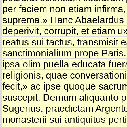
per faciem non etiam infirma,
suprema.» Hanc Abaelardus ip
deperivit, corrupit, et etiam
reatus sui tactus, transmis
sanctimonialium prope Paris.
ipsa olim puella educata fuer
religionis, quae conversation
fecit,» ac ipse quoque sacrum
suscepit. Demum aliquanto po
Sugerius, praedictam Argento
monasterii sui antiquitus p