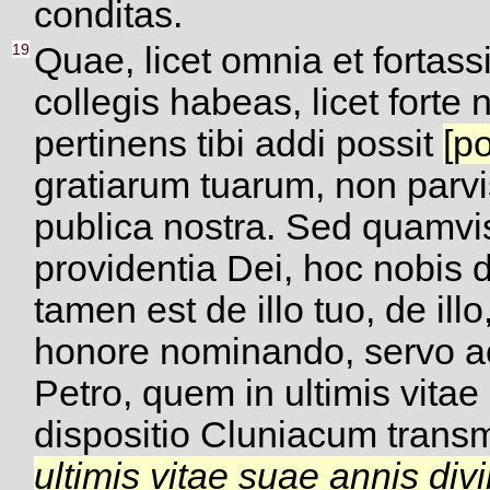
conditas.
19
Quae, licet omnia et fortass
collegis habeas, licet forte
pertinens tibi addi possit
[p
gratiarum tuarum, non parvis
publica nostra. Sed quamvi
providentia Dei, hoc nobis
tamen est de illo tuo, de i
honore nominando, servo ac
Petro, quem in ultimis vita
dispositio Cluniacum transm
ultimis vitae suae annis div