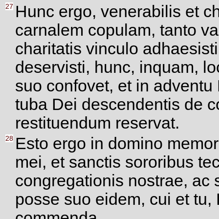
27
Hunc ergo, venerabilis et c
carnalem copulam, tanto val
charitatis vinculo adhaesis
deservisti, hunc, inquam, loc
suo confovet, et in adventu 
tuba Dei descendentis de coe
restituendum reservat.
28
Esto ergo in domino memor ip
mei, et sanctis sororibus t
congregationis nostrae, ac 
posse suo eidem, cui et tu, 
commenda.