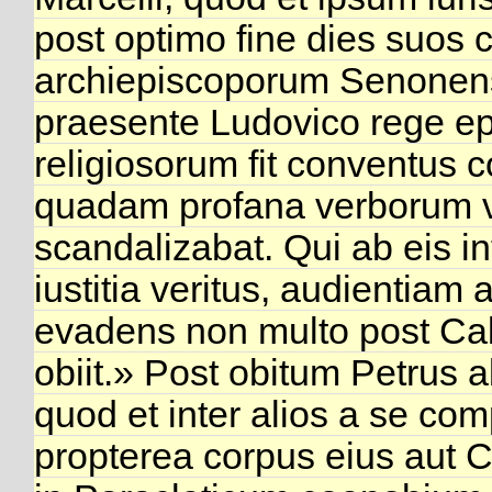
post optimo fine dies suos
archiepiscoporum Senonen
praesente Ludovico rege e
religiosorum fit conventus 
quadam profana verborum v
scandalizabat. Qui ab eis in
iustitia veritus, audientiam 
evadens non multo post Ca
obiit.» Post obitum Petrus ab
quod et inter alios a se co
propterea corpus eius aut C