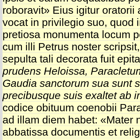
roboravit» Eius igitur oratori
vocat in privilegio suo, quod
pretiosa monumenta locum pos
cum illi Petrus noster scripsi
sepulta tali decorata fuit epit
prudens Heloissa,
Paracletum
Gaudia sanctorum sua sunt s
precibusque suis exaltet ab i
codice obituum coenobii Parac
ad illam diem habet: «Mater n
abbatissa documentis et rel