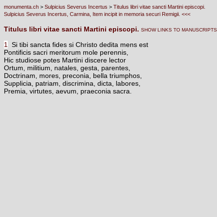
monumenta.ch
>
Sulpicius Severus Incertus
>
Titulus libri vitae sancti Martini episcopi.
Sulpicius Severus Incertus, Carmina, Item incipit in memoria securi Remigii. <<<
Titulus libri vitae sancti Martini episcopi.
SHOW LINKS TO MANUSCRIPTS
1
Si tibi sancta fides si Christo dedita mens est
Pontificis sacri meritorum mole perennis,
Hic studiose potes Martini discere lector
Ortum, militium, natales, gesta, parentes,
Doctrinam, mores, preconia, bella triumphos,
Supplicia, patriam, discrimina, dicta, labores,
Premia, virtutes, aevum, praeconia sacra.