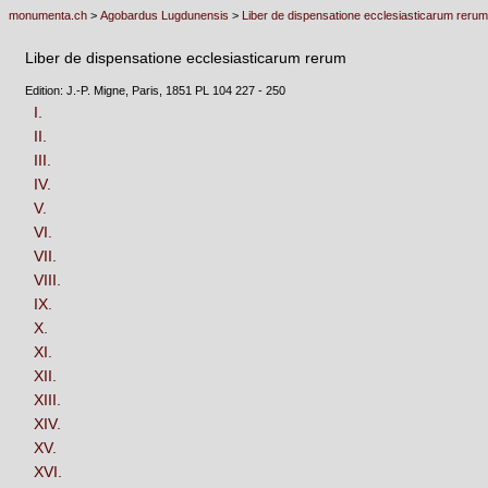
monumenta.ch
>
Agobardus Lugdunensis
>
Liber de dispensatione ecclesiasticarum rerum
Liber de dispensatione ecclesiasticarum rerum
Edition: J.-P. Migne, Paris, 1851 PL 104 227 - 250
I.
II.
III.
IV.
V.
VI.
VII.
VIII.
IX.
X.
XI.
XII.
XIII.
XIV.
XV.
XVI.