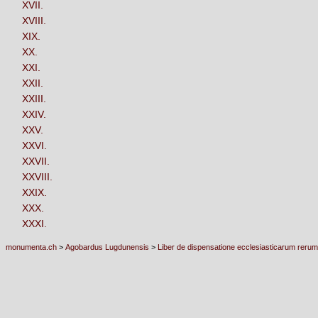
XVII.
XVIII.
XIX.
XX.
XXI.
XXII.
XXIII.
XXIV.
XXV.
XXVI.
XXVII.
XXVIII.
XXIX.
XXX.
XXXI.
monumenta.ch
>
Agobardus Lugdunensis
>
Liber de dispensatione ecclesiasticarum rerum