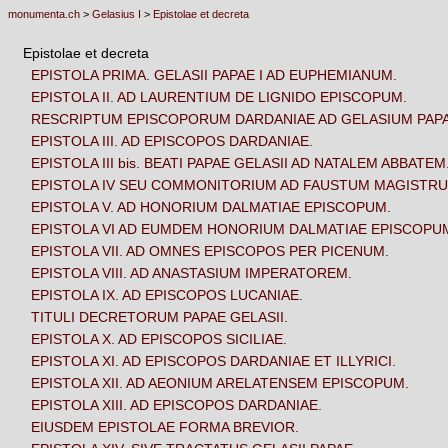
monumenta.ch
>
Gelasius I
>
Epistolae et decreta
Epistolae et decreta
EPISTOLA PRIMA. GELASII PAPAE I AD EUPHEMIANUM.
EPISTOLA II. AD LAURENTIUM DE LIGNIDO EPISCOPUM.
RESCRIPTUM EPISCOPORUM DARDANIAE AD GELASIUM PAP
EPISTOLA III. AD EPISCOPOS DARDANIAE.
EPISTOLA III bis. BEATI PAPAE GELASII AD NATALEM ABBATEM
EPISTOLA IV SEU COMMONITORIUM AD FAUSTUM MAGISTRU
EPISTOLA V. AD HONORIUM DALMATIAE EPISCOPUM.
EPISTOLA VI AD EUMDEM HONORIUM DALMATIAE EPISCOPU
EPISTOLA VII. AD OMNES EPISCOPOS PER PICENUM.
EPISTOLA VIII. AD ANASTASIUM IMPERATOREM.
EPISTOLA IX. AD EPISCOPOS LUCANIAE.
TITULI DECRETORUM PAPAE GELASII.
EPISTOLA X. AD EPISCOPOS SICILIAE.
EPISTOLA XI. AD EPISCOPOS DARDANIAE ET ILLYRICI.
EPISTOLA XII. AD AEONIUM ARELATENSEM EPISCOPUM.
EPISTOLA XIII. AD EPISCOPOS DARDANIAE.
EIUSDEM EPISTOLAE FORMA BREVIOR.