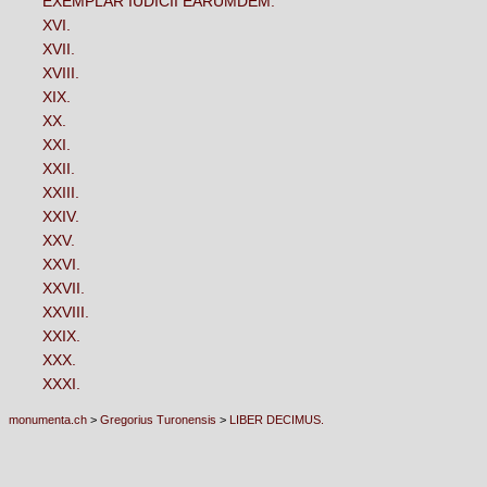
EXEMPLAR IUDICII EARUMDEM.
XVI.
XVII.
XVIII.
XIX.
XX.
XXI.
XXII.
XXIII.
XXIV.
XXV.
XXVI.
XXVII.
XXVIII.
XXIX.
XXX.
XXXI.
monumenta.ch
>
Gregorius Turonensis
>
LIBER DECIMUS.