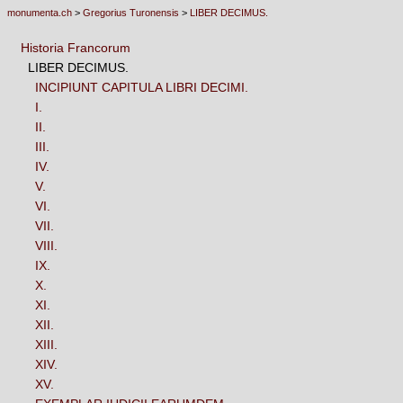
monumenta.ch
>
Gregorius Turonensis
>
LIBER DECIMUS.
Historia Francorum
LIBER DECIMUS.
INCIPIUNT CAPITULA LIBRI DECIMI.
I.
II.
III.
IV.
V.
VI.
VII.
VIII.
IX.
X.
XI.
XII.
XIII.
XIV.
XV.