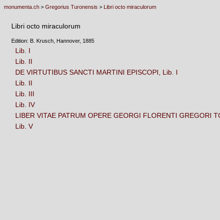
monumenta.ch
>
Gregorius Turonensis
>
Libri octo miraculorum
Libri octo miraculorum
Edition: B. Krusch, Hannover, 1885
Lib. I
Lib. II
DE VIRTUTIBUS SANCTI MARTINI EPISCOPI, Lib. I
Lib. II
Lib. III
Lib. IV
LIBER VITAE PATRUM OPERE GEORGI FLORENTI GREGORI T
Lib. V