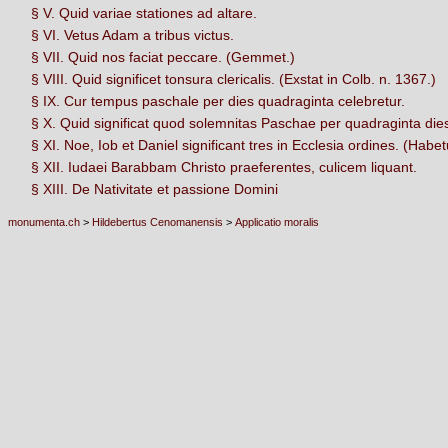
§ V. Quid variae stationes ad altare.
§ VI. Vetus Adam a tribus victus.
§ VII. Quid nos faciat peccare. (Gemmet.)
§ VIII. Quid significet tonsura clericalis. (Exstat in Colb. n. 1367.)
§ IX. Cur tempus paschale per dies quadraginta celebretur.
§ X. Quid significat quod solemnitas Paschae per quadraginta dies
§ XI. Noe, Iob et Daniel significant tres in Ecclesia ordines. (Habet
§ XII. Iudaei Barabbam Christo praeferentes, culicem liquant.
§ XIII. De Nativitate et passione Domini
monumenta.ch
>
Hildebertus Cenomanensis
>
Applicatio moralis