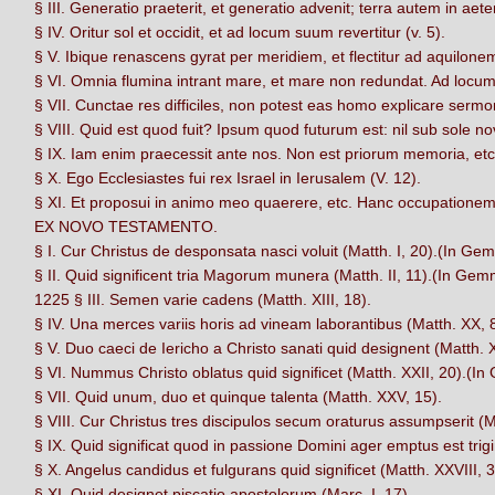
§ III. Generatio praeterit, et generatio advenit;
terra autem in aete
§ IV. Oritur sol et occidit, et ad locum suum revertitur (v. 5).
§ V. Ibique renascens gyrat per meridiem, et flectitur ad aquilonem,
§ VI. Omnia flumina intrant mare, et mare non redundat. Ad locum 
§ VII. Cunctae res difficiles, non potest eas homo explicare sermon
§ VIII. Quid est quod fuit? Ipsum quod futurum est: nil sub sole nov
§ IX. Iam enim praecessit ante nos. Non est priorum memoria, etc.
§ X. Ego Ecclesiastes fui rex Israel in Ierusalem (V. 12).
§ XI. Et proposui in animo meo quaerere, etc. Hanc occupatione
EX NOVO TESTAMENTO.
§ I. Cur Christus de desponsata nasci voluit (Matth. I, 20).(In Gem
§ II. Quid significent tria Magorum munera (Matth. II, 11).(In Gem
1225 § III. Semen varie cadens (Matth. XIII, 18).
§ IV. Una merces variis horis ad vineam laborantibus (Matth. XX, 
§ V. Duo caeci de Iericho a Christo sanati quid designent (Matth. 
§ VI. Nummus Christo oblatus quid significet (Matth. XXII, 20).(In
§ VII. Quid unum, duo et quinque talenta (Matth. XXV, 15).
§ VIII. Cur Christus tres discipulos secum oraturus assumpserit (M
§ IX. Quid significat quod in passione Domini ager emptus est tri
§ X. Angelus candidus et fulgurans quid significet (Matth. XXVIII, 3
§ XI. Quid designet piscatio apostolorum (Marc. I, 17).