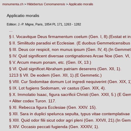
monumenta.ch
>
Hildebertus Cenomanensis
>
Applicatio moralis
Applicatio moralis
Edition: J.-P. Migne, Paris, 1854 PL 171, 1263 - 1282
...
§ I. Vocavitque Deus firmamentum coelum (Gen. I, 8).(Exstat et in
§ II. Similitudo paradisi et Ecclesiae. (E duobus Gemmeticensibus 
§ III. Deus cor respicit, non munus ipsum (Gen. IV, 4).(In Gemmeti
§ IV. Quid significent diversae contignationes Arcae Noe (Gen. VI,
§ V. Arcum meum ponam, etc. (Gen. IX, 13.)
§ VI. Quid significet Abraham patriam deserens (Gen. XII, 1).
1213 § VII. De eodem (Gen. XII, 1).(E Gemmetic.)
§ VIII. Cur Sodomitae domum Lot ingredi nequiverint (Gen. XIX, 1
§ IX. Lot fugiens Sodomam, vir castus (Gen. XIX, 4).
§ X. Immolatio Isaac, figura sacrificii Christi (Gen. XXII, 5.) (E G
+ Aliter codex Turon. 117.
§ XI. Rebecca figura Ecclesiae (Gen. XXIV. 15).
§ XII. Sara in duplici spelunca sepulta, typus vitae contemplativae
§ XIII. Quid odor filii sicut odor agri pleni (Gen. XXVII, 21).(In Ge
§ XIV. Occasio peccati fugienda (Gen. XXXIV, 1).