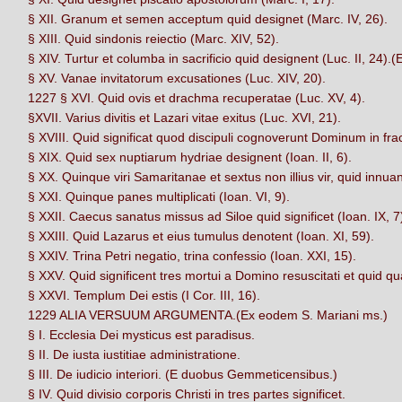
§ XII. Granum et semen acceptum quid designet (Marc. IV, 26).
§ XIII. Quid sindonis reiectio (Marc. XIV, 52).
§ XIV. Turtur et columba in sacrificio quid designent (Luc. II, 24).(
§ XV. Vanae invitatorum excusationes (Luc. XIV, 20).
1227 § XVI. Quid ovis et drachma recuperatae (Luc. XV, 4).
§XVII. Varius divitis et Lazari vitae exitus (Luc. XVI, 21).
§ XVIII. Quid significat quod discipuli cognoverunt Dominum in fra
§ XIX. Quid sex nuptiarum hydriae designent (Ioan. II, 6).
§ XX. Quinque viri Samaritanae et sextus non illius vir, quid innuant
§ XXI. Quinque panes multiplicati (Ioan. VI, 9).
§ XXII. Caecus sanatus missus ad Siloe quid significet (Ioan. IX, 7
§ XXIII. Quid Lazarus et eius tumulus denotent (Ioan. XI, 59).
§ XXIV. Trina Petri negatio, trina confessio (Ioan. XXI, 15).
§ XXV. Quid significent tres mortui a Domino resuscitati et quid q
§ XXVI. Templum Dei estis (I Cor. III, 16).
1229 ALIA VERSUUM ARGUMENTA.(Ex eodem S. Mariani ms.)
§ I. Ecclesia Dei mysticus est paradisus.
§ II. De iusta iustitiae administratione.
§ III. De iudicio interiori. (E duobus Gemmeticensibus.)
§ IV. Quid divisio corporis Christi in tres partes significet.