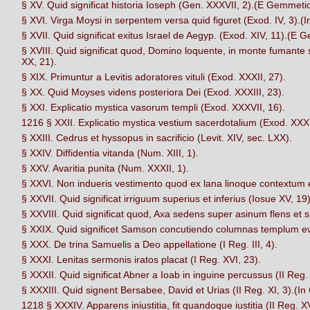
§ XV. Quid significat historia Ioseph (Gen. XXXVII, 2).(E Gemmetic
§ XVI. Virga Moysi in serpentem versa quid figuret (Exod. IV, 3).(
§ XVII. Quid significat exitus Israel de Aegyp. (Exod. XIV, 11).(E 
§ XVIII. Quid significat quod, Domino loquente, in monte fumante 
XX, 21).
§ XIX. Primuntur a Levitis adoratores vituli (Exod. XXXII, 27).
§ XX. Quid Moyses videns posteriora Dei (Exod. XXXIII, 23).
§ XXI. Explicatio mystica vasorum templi (Exod. XXXVII, 16).
1216 § XXII. Explicatio mystica vestium sacerdotalium (Exod. XXXI
§ XXIII. Cedrus et hyssopus in sacrificio (Levit. XIV, sec. LXX).
§ XXIV. Diffidentia vitanda (Num. XIII, 1).
§ XXV. Avaritia punita (Num. XXXII, 1).
§ XXVI. Non indueris vestimento quod ex lana linoque contextum es
§ XXVII. Quid significat irriguum superius et inferius (Iosue XV, 19)
§ XXVIII. Quid significat quod, Axa sedens super asinum flens et su
§ XXIX. Quid significet Samson concutiendo columnas templum eve
§ XXX. De trina Samuelis a Deo appellatione (I Reg. III, 4).
§ XXXI. Lenitas sermonis iratos placat (I Reg. XVI, 23).
§ XXXII. Quid significat Abner a Ioab in inguine percussus (II Reg. I
§ XXXIII. Quid signent Bersabee, David et Urias (II Reg. XI, 3).(I
1218 § XXXIV. Apparens iniustitia, fit quandoque iustitia (II Reg. XV