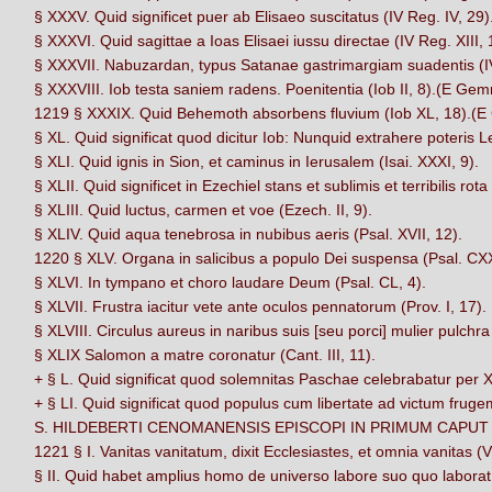
§ XXXV. Quid significet puer ab Elisaeo suscitatus (IV Reg. IV, 
§ XXXVI. Quid sagittae a Ioas Elisaei iussu directae (IV Reg. XII
§ XXXVII. Nabuzardan, typus Satanae gastrimargiam suadentis (I
§ XXXVIII. Iob testa saniem radens. Poenitentia (Iob II, 8).(E Gem
1219 § XXXIX. Quid Behemoth absorbens fluvium (Iob XL, 18).(
§ XL. Quid significat quod dicitur Iob: Nunquid extrahere poteris 
§ XLI. Quid ignis in Sion, et caminus in Ierusalem (Isai. XXXI, 9).
§ XLII. Quid significet in Ezechiel stans et sublimis et terribilis ro
§ XLIII. Quid luctus, carmen et voe (Ezech. II, 9).
§ XLIV. Quid aqua tenebrosa in nubibus aeris (Psal. XVII, 12).
1220 § XLV. Organa in salicibus a populo Dei suspensa (Psal. CXX
§ XLVI. In tympano et choro laudare Deum (Psal. CL, 4).
§ XLVII. Frustra iacitur vete ante oculos pennatorum (Prov. I, 17).
§ XLVIII. Circulus aureus in naribus suis [seu porci] mulier pulchra 
§ XLIX Salomon a matre coronatur (Cant. III, 11).
+ § L. Quid significat quod solemnitas Paschae celebrabatur per X
+ § LI. Quid significat quod populus cum libertate ad victum frug
S. HILDEBERTI CENOMANENSIS EPISCOPI IN PRIMUM CAPUT
1221 § I. Vanitas vanitatum, dixit Ecclesiastes, et omnia vanitas (V.
§ II. Quid habet amplius homo de universo labore suo quo laborat 