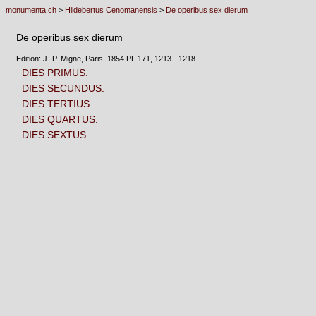
monumenta.ch
>
Hildebertus Cenomanensis
>
De operibus sex dierum
De operibus sex dierum
Edition: J.-P. Migne, Paris, 1854 PL 171, 1213 - 1218
DIES PRIMUS.
DIES SECUNDUS.
DIES TERTIUS.
DIES QUARTUS.
DIES SEXTUS.