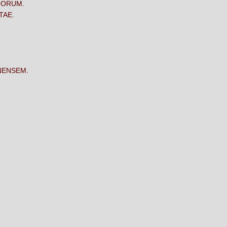
SUORUM.
TAE.
NENSEM.