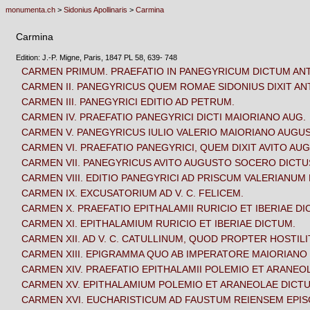
monumenta.ch
>
Sidonius Apollinaris
>
Carmina
Carmina
Edition: J.-P. Migne, Paris, 1847 PL 58, 639- 748
CARMEN PRIMUM. PRAEFATIO IN PANEGYRICUM DICTUM AN
CARMEN II. PANEGYRICUS QUEM ROMAE SIDONIUS DIXIT AN
CARMEN III. PANEGYRICI EDITIO AD PETRUM.
CARMEN IV. PRAEFATIO PANEGYRICI DICTI MAIORIANO AUG.
CARMEN V. PANEGYRICUS IULIO VALERIO MAIORIANO AUGU
CARMEN VI. PRAEFATIO PANEGYRICI, QUEM DIXIT AVITO A
CARMEN VII. PANEGYRICUS AVITO AUGUSTO SOCERO DICTU
CARMEN VIII. EDITIO PANEGYRICI AD PRISCUM VALERIANU
CARMEN IX. EXCUSATORIUM AD V. C. FELICEM.
CARMEN X. PRAEFATIO EPITHALAMII RURICIO ET IBERIAE DIC
CARMEN XI. EPITHALAMIUM RURICIO ET IBERIAE DICTUM.
CARMEN XII. AD V. C. CATULLINUM, QUOD PROPTER HOSTI
CARMEN XIII. EPIGRAMMA QUO AB IMPERATORE MAIORIANO
CARMEN XIV. PRAEFATIO EPITHALAMII POLEMIO ET ARANEOL
CARMEN XV. EPITHALAMIUM POLEMIO ET ARANEOLAE DICT
CARMEN XVI. EUCHARISTICUM AD FAUSTUM REIENSEM EPI