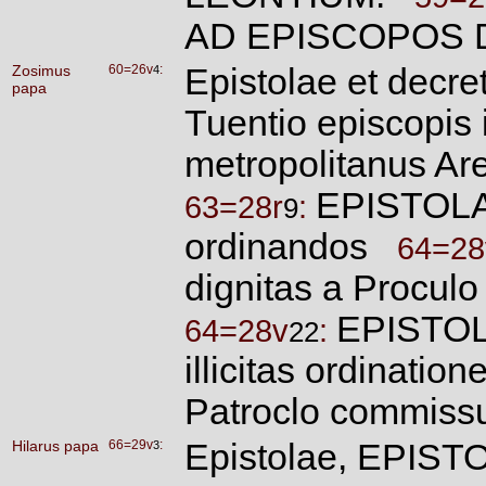
AD EPISCOPOS
Zosimus
60=26v
:
Epistolae et decr
4
papa
Tuentio episcopis 
metropolitanus Ar
EPISTOLA V
63=28r
:
9
ordinandos
64=28
dignitas a Procul
EPISTOLA
64=28v
:
22
illicitas ordinatio
Patroclo commissu
Hilarus papa
66=29v
:
Epistolae, EPIST
3