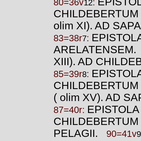
EPISTOLA
80=36v
:
12
CHILDEBERTUM
olim XI). AD S
EPISTOLA 
83=38r
:
7
ARELATENSEM
XIII). AD CHIL
EPISTOLA X
85=39r
:
8
CHILDEBERTUM
( olim XV). AD
EPISTOLA X
87=40r:
CHILDEBERTUM
PELAGII.
90=41v
9