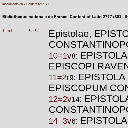
monumenta.ch
>
Content bnf2777
Bibliothèque nationale de France, Content of Latin 2777 (801 - 9
Leo I
10=1v:
Epistolae, EPIS
CONSTANTINOP
EPISTOLA
10=1v
:
8
EPISCOPI RAVE
EPISTOLA 
11=2r
:
9
EPISCOPUM CO
EPISTOLA
12=2v
:
14
CONSTANTINOPO
EPISTOLA
14=3v
:
6