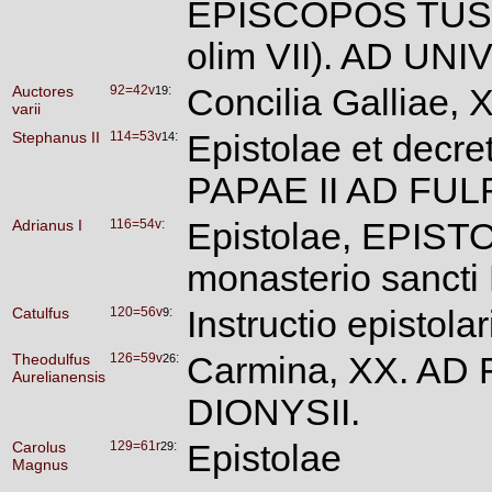
EPISCOPOS TU
olim VII). AD 
Auctores
92=42v
:
Concilia Gallia
19
varii
Stephanus II
114=53v
:
Epistolae et dec
14
PAPAE II AD F
Adrianus I
116=54v:
Epistolae, EPISTOL
monasterio sancti
Catulfus
120=56v
:
Instructio epistolar
9
Theodulfus
126=59v
:
Carmina, XX. A
26
Aurelianensis
DIONYSII.
Carolus
129=61r
:
Epistolae
29
Magnus