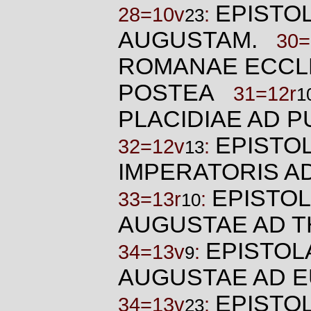
EPISTOL
28=10v
:
23
AUGUSTAM.
30=
ROMANAE ECCLE
POSTEA
31=12r
1
PLACIDIAE AD 
EPISTOL
32=12v
:
13
IMPERATORIS 
EPISTOL
33=13r
:
10
AUGUSTAE AD 
EPISTOLA
34=13v
:
9
AUGUSTAE AD 
EPISTOL
34=13v
:
23