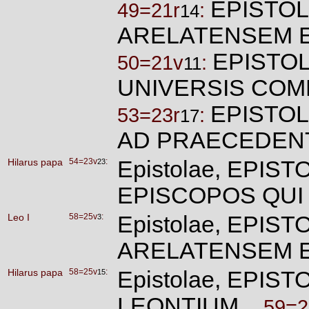
EPISTOL
49=21r
:
14
ARELATENSEM 
EPISTOL
50=21v
:
11
UNIVERSIS CO
EPISTOL
53=23r
:
17
AD PRAECEDEN
Hilarus papa
54=23v
:
Epistolae, EPIST
23
EPISCOPOS QU
Leo I
58=25v
:
Epistolae, EPIS
3
ARELATENSEM 
Hilarus papa
58=25v
:
Epistolae, EPIST
15
LEONTIUM.
59=2