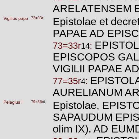
ARELATENSEM 
Vigilius papa
73=33r:
Epistolae et decre
PAPAE AD EPIS
EPISTOLA
73=33r
:
14
EPISCOPOS GA
VIGILII PAPAE
EPISTOLA 
77=35r
:
4
AURELIANUM A
Pelagius I
79=36r
:
Epistolae, EPISTOL
6
SAPAUDUM EP
olim IX). AD EU