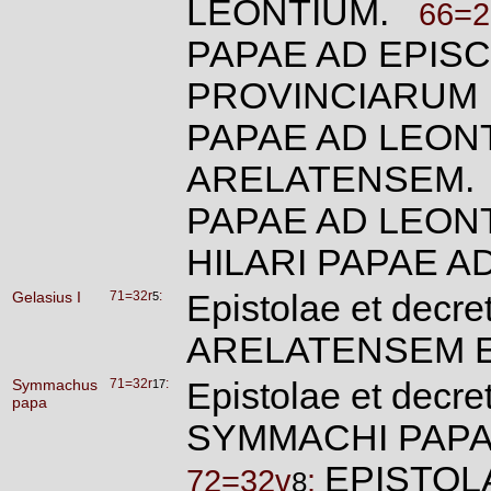
LEONTIUM.
66=2
PAPAE AD EPIS
PROVINCIARU
PAPAE AD LEON
ARELATENSEM
PAPAE AD LEO
HILARI PAPAE 
Gelasius I
71=32r
:
Epistolae et dec
5
ARELATENSEM 
Symmachus
71=32r
:
Epistolae et decre
17
papa
SYMMACHI PAP
EPISTOLA
72=32v
:
8