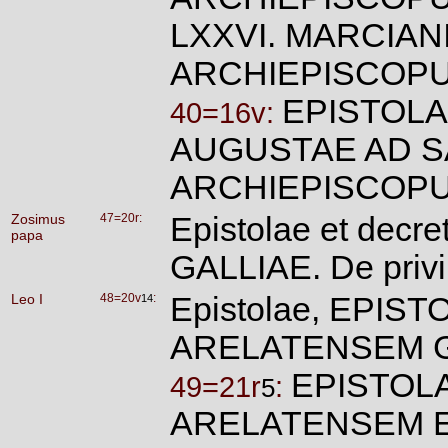
LXXVI. MARCIAN
ARCHIEPISCOP
EPISTOLA
40=16v:
AUGUSTAE AD S
ARCHIEPISCO
Zosimus
47=20r:
Epistolae et dec
papa
GALLIAE. De privi
Leo I
48=20v
:
Epistolae, EPIS
14
ARELATENSEM 
EPISTOL
49=21r
:
5
ARELATENSEM 