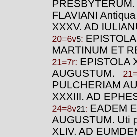
PRESBYTERUM
FLAVIANI Antiqua
XXXV. AD IULI
EPISTOLA
20=6v
:
5
MARTINUM ET 
EPISTOLA 
21=7r:
AUGUSTUM.
21=
PULCHERIAM A
XXXIII. AD EP
EADEM E
24=8v
:
21
AUGUSTUM. Uti p
XLIV. AD EUMD